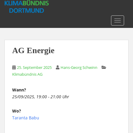
S
k
i
TOGGLE
p
t
o
m
AG Energie
a
i
n
25. September 2025
Hans-Georg Schwinn
c
Klimabündnis AG
o
n
Wann?
t
25/09/2025, 19:00 - 21:00 Uhr
e
n
Wo?
t
Taranta Babu