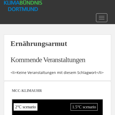
S
k
i
TOGGLE
p
t
o
m
Ernährungsarmut
a
i
n
Kommende Veranstaltungen
c
o
<li>Keine Veranstaltungen mit diesem Schlagwort</li>
n
t
e
n
MCC-KLIMAUHR
t