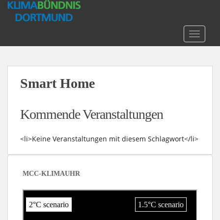
S
k
i
TOGGLE
p
t
o
m
Smart Home
a
i
n
Kommende Veranstaltungen
c
o
<li>Keine Veranstaltungen mit diesem Schlagwort</li>
n
t
e
n
MCC-KLIMAUHR
t