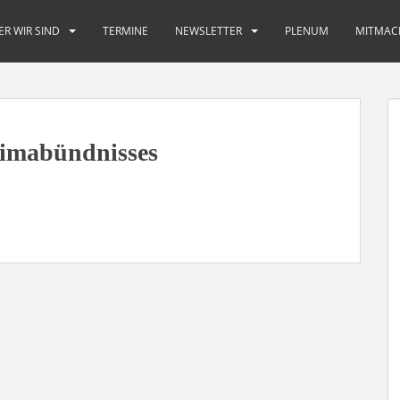
ER WIR SIND
TERMINE
NEWSLETTER
PLENUM
MITMAC
limabündnisses