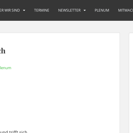
ER WIR SIND
TERMINE
NEWSLETTER
PLENUM
MITMAC
ch
Plenum
nd trifft sich