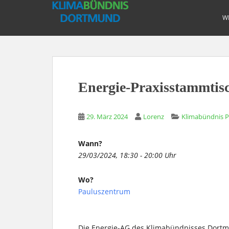
S
k
W
i
p
t
o
m
Energie-Praxisstammtis
a
i
n
29. März 2024
Lorenz
Klimabündnis 
c
o
Wann?
n
29/03/2024, 18:30 - 20:00 Uhr
t
e
Wo?
n
Pauluszentrum
t
Die Energie-AG des Klimabündnisses Dortmu