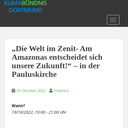
S
k
i
TOGGLE
p
t
o
m
„Die Welt im Zenit- Am
a
Amazonas entscheidet sich
i
n
unsere Zukunft!“ – in der
c
Pauluskirche
o
n
t
19. Oktober 2022
Friedrich
e
n
Wann?
t
19/10/2022, 19:00 - 21:00 Uhr