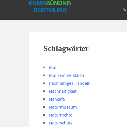
S
k
W
i
p
t
o
m
Schlagwörter
a
i
n
Müll
c
o
Müllsammelaktion
n
nachhaltiges Handeln
t
Nachhaltigkeit
e
Nähcafé
n
Naturmuseum
t
Naturrechte
Naturschutz