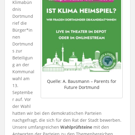
Klimabün
dnis
Dortmund
rief die
Bürger*in
nen
Dortmund
s zur
Beteiligun
g an der
Kommunal
wahl am
Quelle: A. Bausmann – Parents for
13.
Future Dortmund
Septembe
r auf. Vor
der Wahl
hatten wir bei den demokratischen Parteien
nachgefragt, die sich für den Rat der Stadt bewerben.
Unsere umfangreichen
Wahlprüfsteine
mit den
Antworten der Parteien zu den Themenbereichen