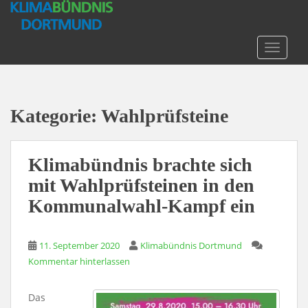
S
k
i
TOGGLE
p
t
o
m
Kategorie:
Wahlprüfsteine
a
i
n
Klimabündnis brachte sich
c
o
mit Wahlprüfsteinen in den
n
Kommunalwahl-Kampf ein
t
e
n
11. September 2020
Klimabündnis Dortmund
t
Kommentar hinterlassen
Das