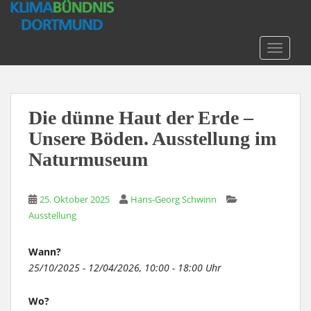
S
k
i
TOGGLE
p
t
o
m
Die dünne Haut der Erde –
a
Unsere Böden. Ausstellung im
i
n
Naturmuseum
c
o
n
25. Oktober 2025
Hans-Georg Schwinn
t
Ausstellung
e
n
Wann?
t
25/10/2025 - 12/04/2026, 10:00 - 18:00 Uhr
Wo?