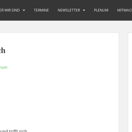
ER WIR SIND
TERMINE
NEWSLETTER
PLENUM
MITMAC
ch
enum
nd trifft sich