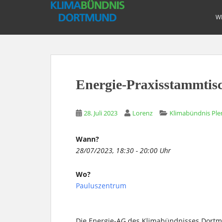
S
k
W
i
p
t
o
m
Energie-Praxisstammtis
a
i
n
28. Juli 2023
Lorenz
Klimabündnis Pl
c
o
Wann?
n
28/07/2023, 18:30 - 20:00 Uhr
t
e
Wo?
n
Pauluszentrum
t
Die Energie-AG des Klimabündnisses Dortmu