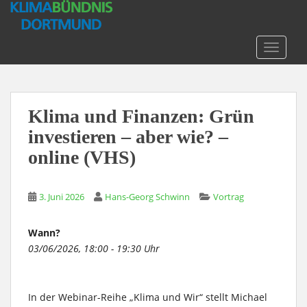
S
k
i
TOGGLE
p
t
o
m
Klima und Finanzen: Grün
a
investieren – aber wie? –
i
n
online (VHS)
c
o
n
3. Juni 2026
Hans-Georg Schwinn
Vortrag
t
e
Wann?
n
03/06/2026, 18:00 - 19:30 Uhr
t
In der Webinar-Reihe „Klima und Wir“ stellt Michael