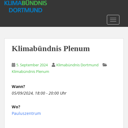
S
k
i
TOGGLE
p
t
o
m
Klimabündnis Plenum
a
i
n
5. September 2024
Klimabündnis Dortmund
c
Klimabündnis Plenum
o
n
Wann?
t
05/09/2024, 18:00 - 20:00 Uhr
e
n
Wo?
t
Pauluszentrum