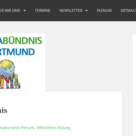
ER WIR SIND
TERMINE
NEWSLETTER
PLENUM
MITMAC
is
,
imabündnis Plenum
öffentliche Sitzung