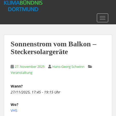
S
k
i
TOGGLE
p
t
o
m
Sonnenstrom vom Balkon –
a
Steckersolargeräte
i
n
c
27. November 2025
Hans-Georg Schwinn
o
Veranstaltung
n
t
e
Wann?
n
27/11/2025, 17:45 - 19:15 Uhr
t
Wo?
VHS