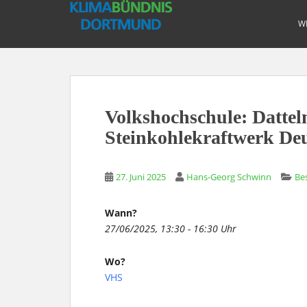
S
k
W
i
p
t
o
m
Volkshochschule: Datteln
a
i
Steinkohlekraftwerk De
n
c
27. Juni 2025
Hans-Georg Schwinn
Be
o
n
t
Wann?
e
27/06/2025, 13:30 - 16:30 Uhr
n
t
Wo?
VHS