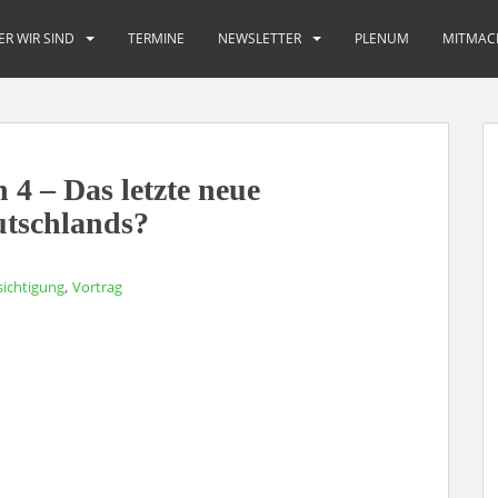
ER WIR SIND
TERMINE
NEWSLETTER
PLENUM
MITMAC
 4 – Das letzte neue
utschlands?
,
sichtigung
Vortrag