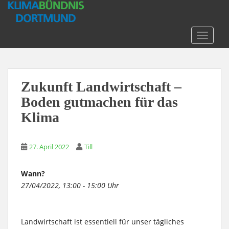
S
k
i
TOGGLE
p
t
o
m
Zukunft Landwirtschaft –
a
Boden gutmachen für das
i
n
Klima
c
o
n
27. April 2022
Till
t
e
Wann?
n
27/04/2022, 13:00 - 15:00 Uhr
t
Landwirtschaft ist essentiell für unser tägliches