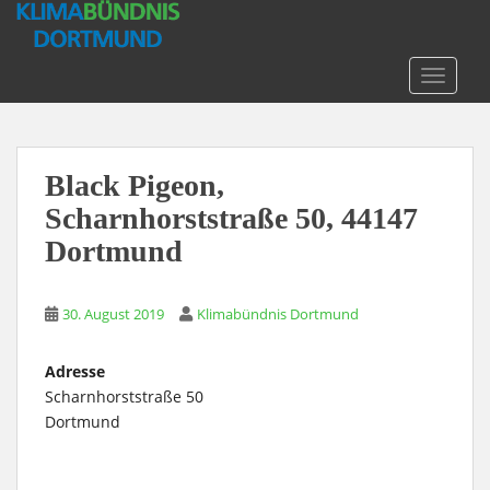
S
k
i
TOGGLE
p
t
o
m
Black Pigeon,
a
Scharnhorststraße 50, 44147
i
n
Dortmund
c
o
n
30. August 2019
Klimabündnis Dortmund
t
e
Adresse
n
Scharnhorststraße 50
t
Dortmund