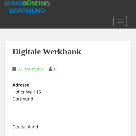
S
k
i
TOGGLE
p
t
o
m
Digitale Werkbank
a
i
n
30. Januar 2020
Till
c
o
Adresse
n
Hoher Wall 15
t
Dortmund
e
n
t
Deutschland