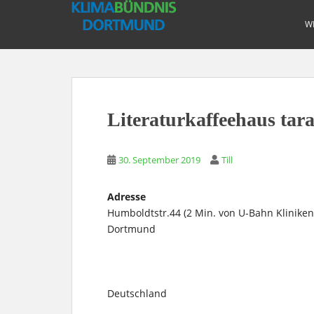
S
k
W
i
p
t
o
m
Literaturkaffeehaus tar
a
i
n
30. September 2019
Till
c
o
Adresse
n
Humboldtstr.44 (2 Min. von U-Bahn Kliniken
t
Dortmund
e
n
t
Deutschland