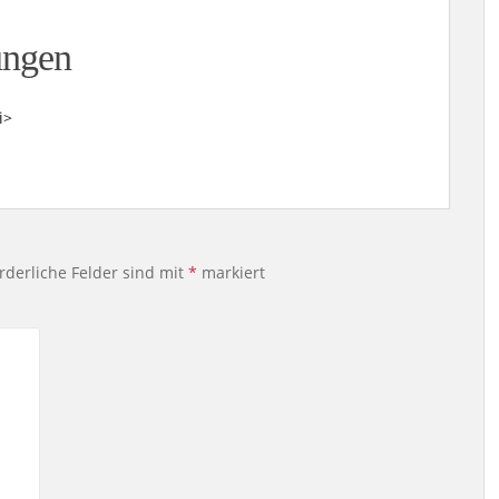
ungen
i>
rderliche Felder sind mit
*
markiert