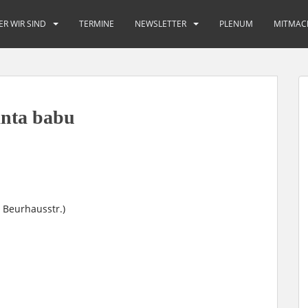
ER WIR SIND
TERMINE
NEWSLETTER
PLENUM
MITMAC
anta babu
 Beurhausstr.)