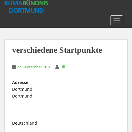
S
k
i
TOGGLE
p
t
o
m
verschiedene Startpunkte
a
i
n
22. September 2020
Till
c
o
Adresse
n
Dortmund
t
Dortmund
e
n
t
Deutschland