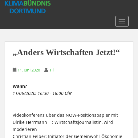
S
k
i
TOGGLE
p
t
o
m
„Anders Wirtschaften Jetzt!“
a
i
n
11. Juni 2020
Till
c
o
Wann?
n
11/06/2020, 16:30 - 18:00 Uhr
t
e
n
Videokonferenz über das NOW-Positionspapier mit
t
Ulrike Herrmann : Wirtschaftsjournalistin, wird
moderieren
Christian Felber: Initiator der Gemeinwohl-Ökonomie