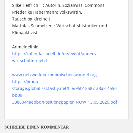
Silke Helfrich : Autorin, Sozialwiss, Commons
Friederike Habermann: Volkswirtin,
Tauschlogikfreiheit
Matthias Schmelzer : Wirtschaftshistoriker und
Klimaaktivist
Anmeldelink
:
https://calendar.boell.de/de/event/anders-
wirtschaften-jetzt
www.netzwerk-oekonomischer-wandel.org
https://jimdo-
storage.global.ssl.fastly.net/file/95b18587-a8a8-4a50-
bb09-
3386044aebbd/Positionspapier_NOW_13.05.2020.pdf
SCHREIBE EINEN KOMMENTAR