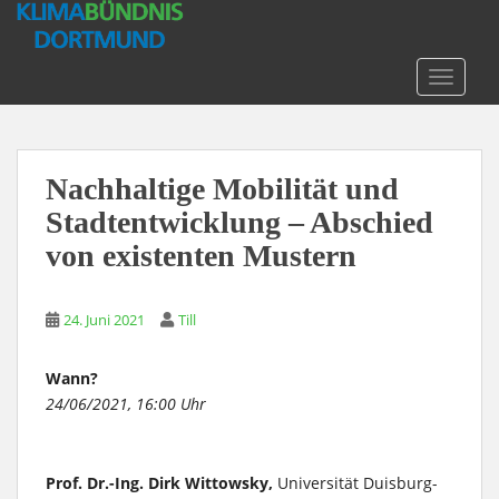
S
k
i
TOGGLE
p
t
o
m
Nachhaltige Mobilität und
a
Stadtentwicklung – Abschied
i
n
von existenten Mustern
c
o
n
24. Juni 2021
Till
t
e
Wann?
n
24/06/2021, 16:00 Uhr
t
Prof. Dr.-Ing. Dirk Wittowsky,
Universität Duisburg-