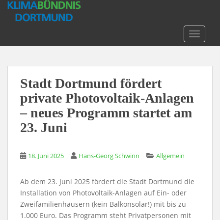
S
k
i
TOGGLE
p
t
o
m
Stadt Dortmund fördert
a
private Photovoltaik-Anlagen
i
n
– neues Programm startet am
c
23. Juni
o
n
t
18. Juni 2025
Hans-Georg Schwinn
Allgemein
e
n
Ab dem 23. Juni 2025 fördert die Stadt Dortmund die
t
Installation von Photovoltaik-Anlagen auf Ein- oder
Zweifamilienhäusern (kein Balkonsolar!) mit bis zu
1.000 Euro. Das Programm steht Privatpersonen mit