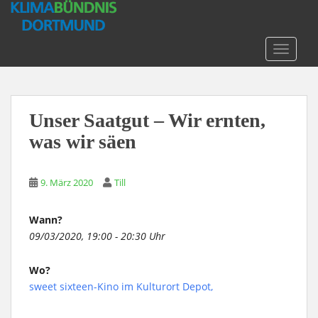
S
k
i
TOGGLE
p
t
o
m
Unser Saatgut – Wir ernten,
a
was wir säen
i
n
c
9. März 2020
Till
o
n
t
Wann?
e
09/03/2020, 19:00 - 20:30 Uhr
n
t
Wo?
sweet sixteen-Kino im Kulturort Depot,