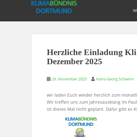
S
k
W
i
p
t
o
m
Herzliche Einladung Kl
a
i
Dezember 2025
n
c
29. November 2025
Hans-Georg Schwinn
o
n
t
wir laden Euch wieder herzlich zum monat
e
Wir treffen uns zum Jahresausklang im Paul
n
ist dieses Mal nicht geplant. Dafür gibt es
t