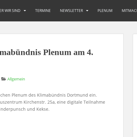
ER WIR SIND
TERMINE
NEWSLETTER
PLENUM
MITMAC
imabündnis Plenum am 4.
Allgemein
lichen Plenum des Klimabündnis Dortmund ein.
uszentrum Kirchenstr. 25a, eine digitale Teilnahme
 Kinderpunsch und Kekse.