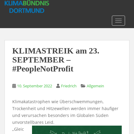
S
k
i
TOGGLE
p
t
o
m
KLIMASTREIK am 23.
a
SEPTEMBER –
i
n
#PeopleNotProfit
c
o
n
10. September 2022
Friedrich
Allgemein
t
e
Klimakatastrophen wie Überschwemmungen,
n
Trockenheit und Hitzewellen werden immer häufiger
t
und verursachen besonders im Globalen Süden
unvorstellbares Leid.
„Gleic